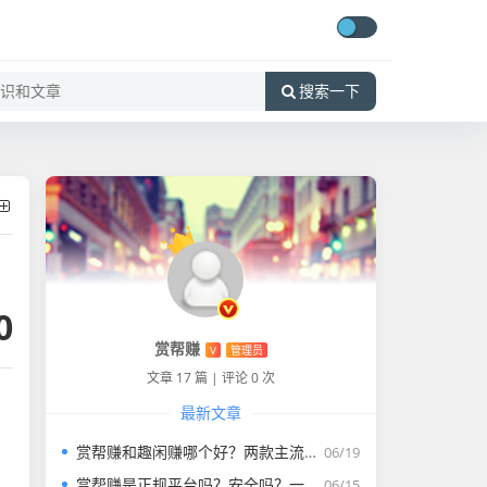
搜索一下
0
赏帮赚
V
管理员
文章 17 篇
|
评论 0 次
最新文章
赏帮赚和趣闲赚哪个好？两款主流悬赏平台全方位对比
06/19
赏帮赚是正规平台吗？安全吗？一天能赚多少钱？
06/15