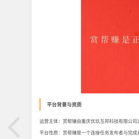
平台背景与资质
‌运营主体‌：赏帮赚由重庆优玖互邦科技有限公
‌平台性质‌：赏帮赚是一个连接任务发布者与完